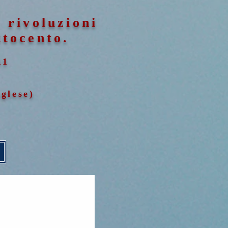
: rivoluzioni
ttocento.
11
glese)