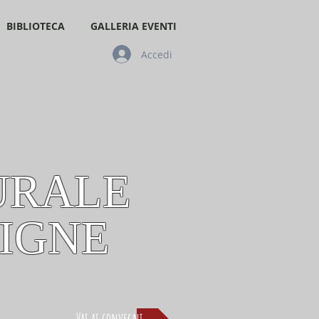
BIBLIOTECA
GALLERIA EVENTI
Accedi
URALE
IGNE
Vai ai convegni