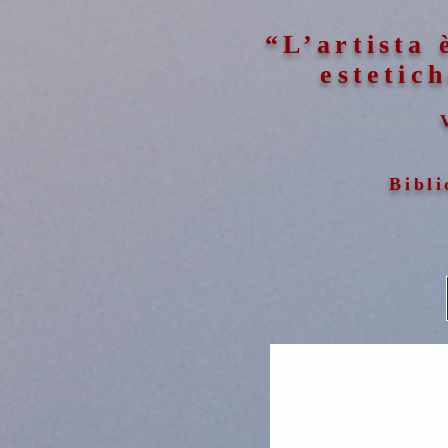
“L’artista 
estetich
Bibli